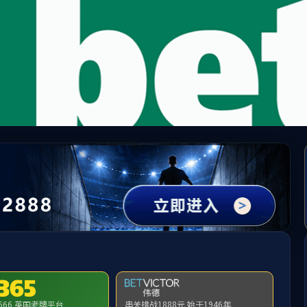
国·365英国上市(集团)有限公司公司|官方
请输入验证码下载附件