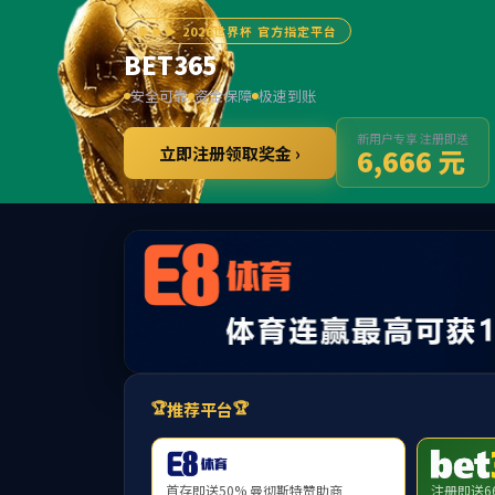
首页
公司概况
党建
党建工作
公
党建动态
形