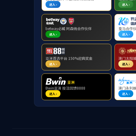
思
“
马
公