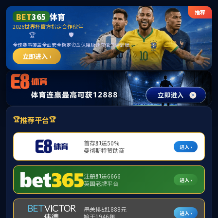
中国·365英国上市(集团)有限公司公司|官方网站
首页
公司概况
党建工作
机构设置
公司概况
英国上市公司365简介
1、马
现任领导
党委书
党委副