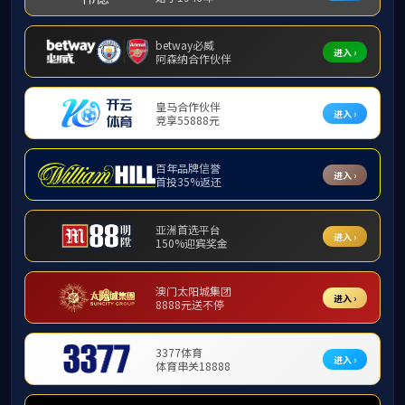
机构设置
纪委委
2、马
团队队伍
经理
：
副经理
副经理
3、马
主任委
委员：
隽鸿飞
秘书：
4、马
主任委