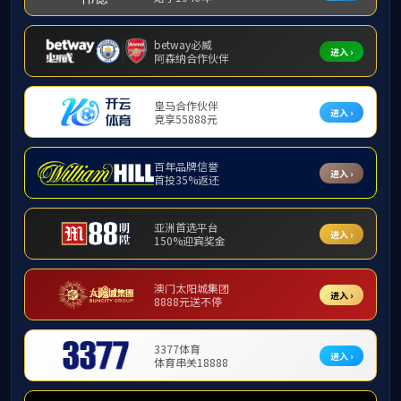
实践教学
2025-20
英国上市公司365介绍
形势与政策
教学大纲
“概论”教研
思想道德与
“纲要”教研
凝心聚力备好