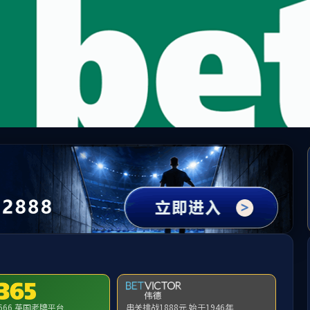
中国·365英国上市(集团)有限公司公司|官方网站
工作
教务教学
科学研究
工
工会工作
国上市公司365教工运动员在校运会上斩获佳绩
国上市公司365女子趣味篮球赛首次进入名次
政部在365英国上市集团第九届乒乓球赛中获得前八名