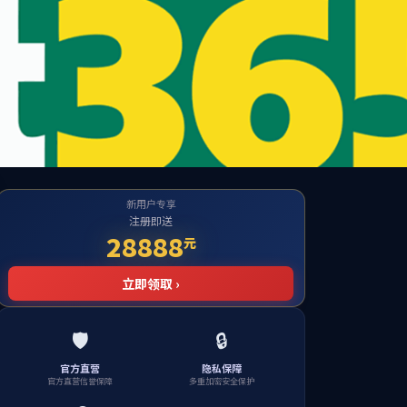
公司官网
加入收藏
会工作
服务社会
英国上市公司365怎么进入
当前位置：
首页
>
工会工作
2019-03-26
2017-11-03
2016-10-31