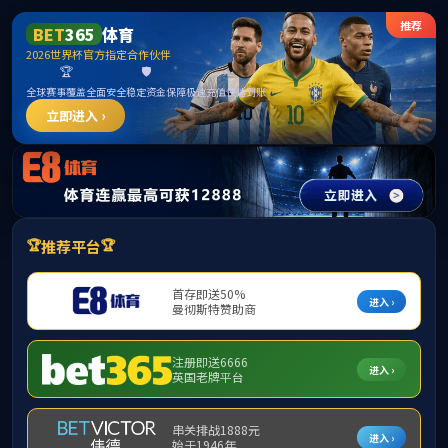
中国·365英国上市(集团)有限公司公司|官方网站
首页
公司概况
党建工作
英国上市
英国上市公司365怎么进入
3、公共选修课开