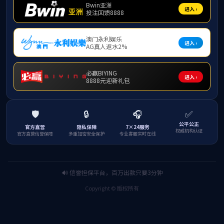
在主讲
方面展开
本论》中
精髓及其
蕴。写出