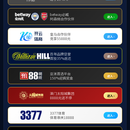
科研动态
办。本次
础和理论
英国上市
庆立，北
兵博士担
500名师