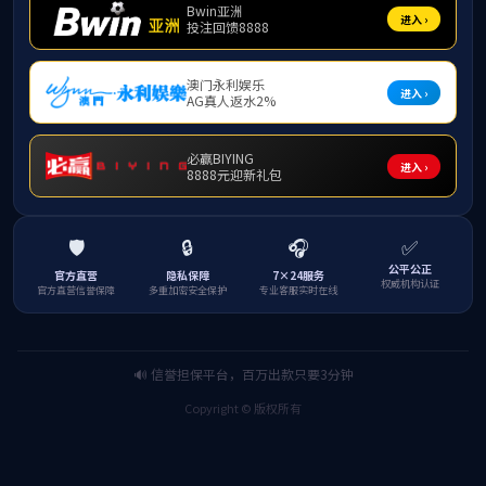
撰写：
初审：
复审：
终审：